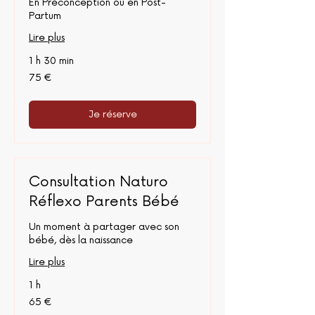
En Préconception ou en Post-
Partum
Lire plus
1 h 30 min
75
75 €
euros
Je réserve
Consultation Naturo
Réflexo Parents Bébé
Un moment à partager avec son
bébé, dès la naissance
Lire plus
1 h
65
65 €
euros