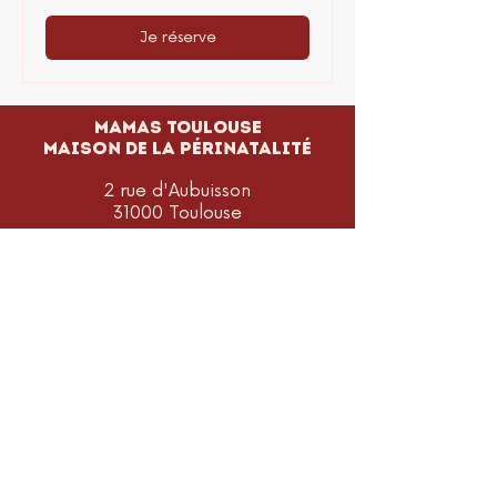
Je réserve
MAMAS TOULOUSE
Maison de la périnatalité
2 rue d'Aubuisson
31000 Toulouse
info@mamastoulouse.fr
-
05 61 45 57
16
Je m'abonne à la newsletter
pour être informé.e de toutes les