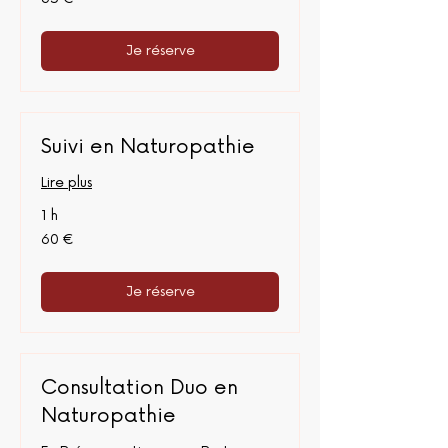
euros
Je réserve
Suivi en Naturopathie
Lire plus
1 h
60
60 €
euros
Je réserve
Consultation Duo en
Naturopathie