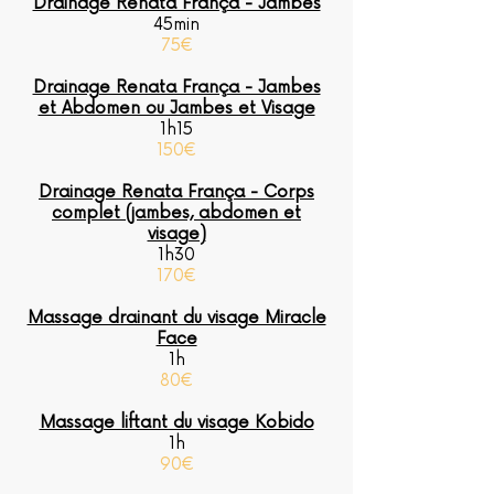
Drainage Renata França - Jambes
45min
75€
Drainage Renata França - Jambes
et Abdomen ou Jambes et Visage
1h15
150€
Drainage Renata França - Corps
complet (jambes, abdomen et
visage)
1h30
170€
Massage drainant du visage Miracle
Face
1h
80€
Massage liftant du visage Kobido
1h
90€