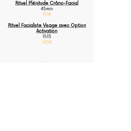
Rituel Plénitude Crâno-Facial
45min
90€
Rituel Facialiste Visage avec Option
Activation
1h15
140€
Soins pour les Hommes
Rituel Plénitude Crâno-Facial
45min
90€
Massage Bien-être
1h
70€
Massage Bien-être
1h30