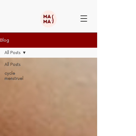
Blog
All Posts
All Posts
cycle
menstruel