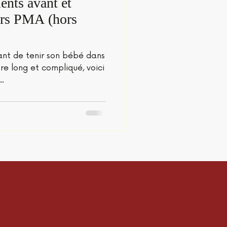
nts avant et
urs PMA (hors
ant de tenir son bébé dans
tre long et compliqué, voici
..