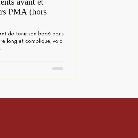
nts avant et
urs PMA (hors
ant de tenir son bébé dans
tre long et compliqué, voici
..