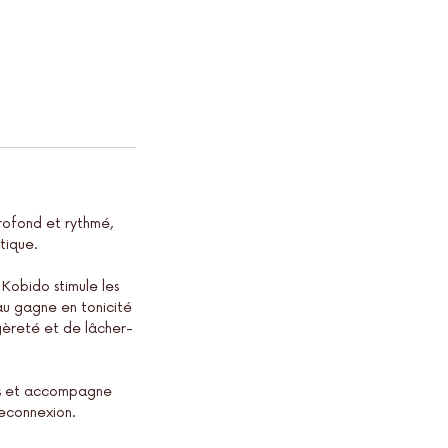
profond et rythmé,
tique.
 Kobido stimule les
peau gagne en tonicité
égèreté et de lâcher-
mps et accompagne
reconnexion.