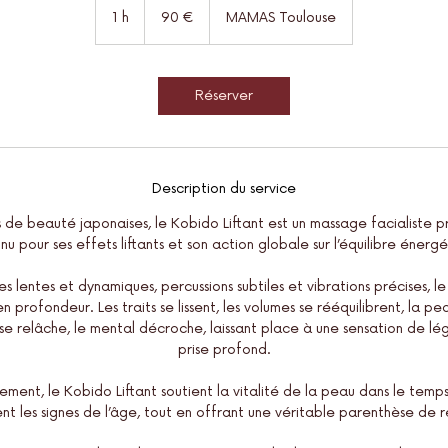
euros
1 h
1
90 €
MAMAS Toulouse
Réserver
Description du service
ns de beauté japonaises, le Kobido Liftant est un massage facialiste 
nu pour ses effets liftants et son action globale sur l’équilibre énergé
es lentes et dynamiques, percussions subtiles et vibrations précises, le
 en profondeur. Les traits se lissent, les volumes se rééquilibrent, la 
t se relâche, le mental décroche, laissant place à une sensation de l
prise profond.
rement, le Kobido Liftant soutient la vitalité de la peau dans le te
nt les signes de l’âge, tout en offrant une véritable parenthèse de 