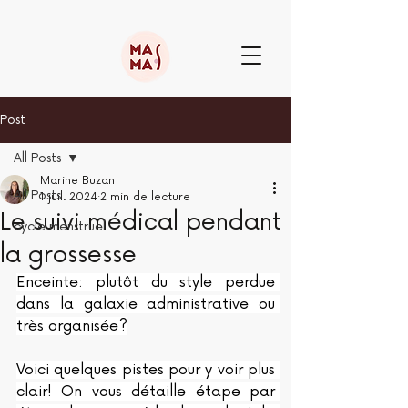
Post
All Posts
Marine Buzan
All Posts
1 juil. 2024
2 min de lecture
Le suivi médical pendant
cycle menstruel
la grossesse
Enceinte: plutôt du style perdue 
dans la galaxie administrative ou 
très organisée?
Voici quelques pistes pour y voir plus 
clair! On vous détaille étape par 