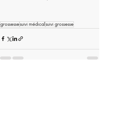
grossesse
suivi médical
suivi grossesse
Posts récents
Voir tout