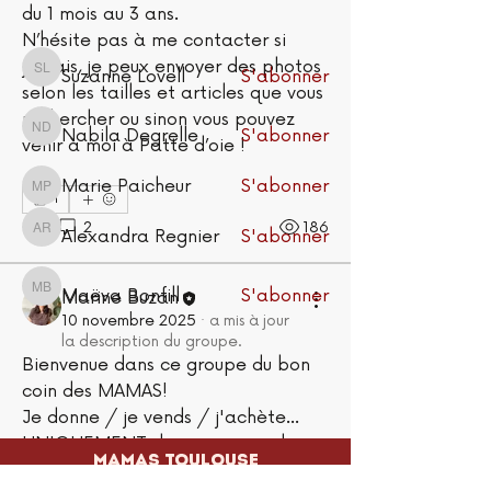
du 1 mois au 3 ans. 
membres
N’hésite pas à me contacter si 
jamais, je peux envoyer des photos 
Suzanne Lovell
S'abonner
Suzanne Lovell
selon les tailles et articles que vous 
rechercher ou sinon vous pouvez 
Nabila Degrelle
S'abonner
Nabila Degrelle
venir à moi à Patte d’oie ! 
Marie Paicheur
S'abonner
Marie Paicheur
1
1
2
186
Alexandra Regnier
S'abonner
Alexandra Regnier
Maëva Bonfill
S'abonner
Maëva Bonfill
Marine Buzan
10 novembre 2025
·
a mis à jour
Voir tous les membres (71)
la description du groupe.
Bienvenue dans ce groupe du bon 
coin des MAMAS!
Je donne / je vends / j'achète... 
UNIQUEMENT des annonces de 
MAMAS TOULOUSE
produits en lien avec la maternité, 
Maison de la périnatalité