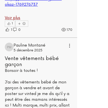
okaz-1769276737
Voir plus
1
1
0
170
Pauline Montané
Pauline Montané
5 décembre 2025
Vente vêtements bébé
garçon
Bonsoir à toutes ! 
J’ai des vêtements bébé de mon 
À propos
garçon à vendre et avant de 
Bienvenue dans ce groupe du bon
poster sur vinted je me dis qu’il y a 
coin des MAMAS! Je donne /
...
peut être des mamans intéressés 
Lire plus
ici ! Multi marque, multi prix, allant 