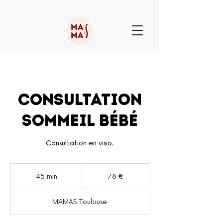
Consultation
Sommeil Bébé
Consultation en visio.
78
euros
45 min
4
78 €
5
m
MAMAS Toulouse
i
n