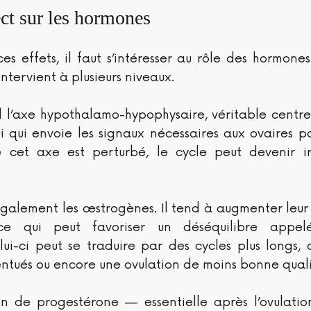
ct sur les hormones
s effets, il faut s’intéresser au rôle des hormones
intervient à plusieurs niveaux.
d l’axe hypothalamo-hypophysaire, véritable centre
ui qui envoie les signaux nécessaires aux ovaires p
ue cet axe est perturbé, le cycle peut devenir irr
 également les œstrogènes. Il tend à augmenter leur
ce qui peut favoriser un déséquilibre appel
ui-ci peut se traduire par des cycles plus longs, 
ntués ou encore une ovulation de moins bonne quali
on de progestérone — essentielle après l’ovulatio