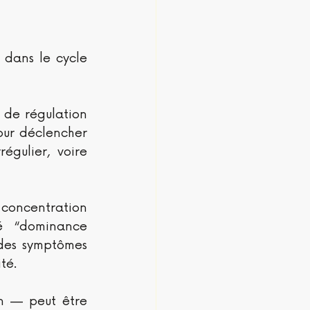
 dans le cycle 
 de régulation 
our déclencher 
égulier, voire 
 concentration 
é “dominance 
des symptômes 
té.
n — peut être 