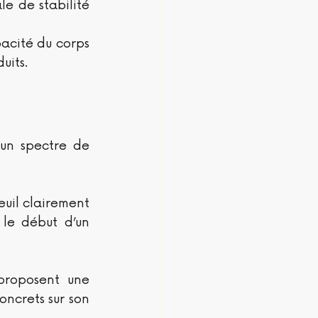
e de stabilité 
acité du corps 
uits.
 un spectre de 
uil clairement 
 le début d’un 
proposent une 
ncrets sur son 