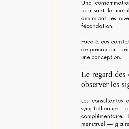
Une consommation
réduisant la mobi
diminuant les niv
fécondation.
Face à ces consta
de précaution : réd
une conception.
Le regard des 
observer les s
Les consultantes 
symptothermie o
complémentaire. 
menstruel — glair