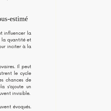
sous-estimé
 influencer la 
la quantité et 
r inciter à la 
ires. Il peut 
trent le cycle 
es chances de 
 s’ajoute un 
vent invisible.
uvent évoqués. 