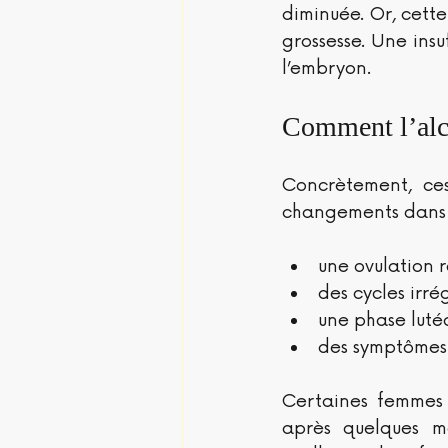
diminuée. Or, cett
grossesse. Une ins
l’embryon.
Comment l’alco
Concrètement, ces
changements dans l
une ovulation r
des cycles irrég
une phase lutéa
des symptômes p
Certaines femmes 
après quelques mo